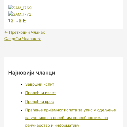
1
2
...
8
►
←
Претходни Чланак
Следећи Чланак
→
Најновији чланци
Завршни испит
Пролећни излет
Пролећни крос
Праћење пријемног испита за упис у одељење
за ученике са посебним способностима за
рачунарство и информатику