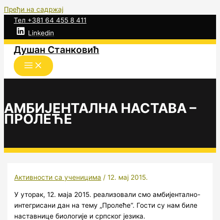
Пређи на садржај
Тел +381 64 455 8 411
Linkedin
Душан Станковић
АМБИЈЕНТАЛНА НАСТАВА –
ПРОЛЕЋЕ
Активности са ученицима
/
12. мај 2015.
У уторак, 12. маја 2015. реализовали смо амбијентално-
интегрисани дан на тему „Пролеће“. Гости су нам биле
наставнице биологије и српског језика.