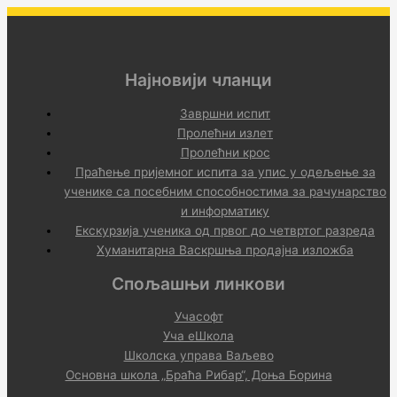
Најновији чланци
Завршни испит
Пролећни излет
Пролећни крос
Праћење пријемног испита за упис у одељење за
ученике са посебним способностима за рачунарство
и информатику
Екскурзија ученика од првог до четвртог разреда
Хуманитарна Васкршња продајна изложба
Спољашњи линкови
Учасофт
Уча еШкола
Школска управа Ваљево
Основна школа „Браћа Рибар“, Доња Борина