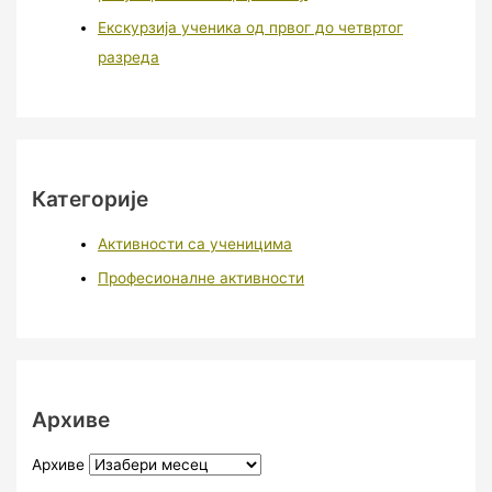
Екскурзија ученика од првог до четвртог
разреда
Категорије
Активности са ученицима
Професионалне активности
Архиве
Архиве