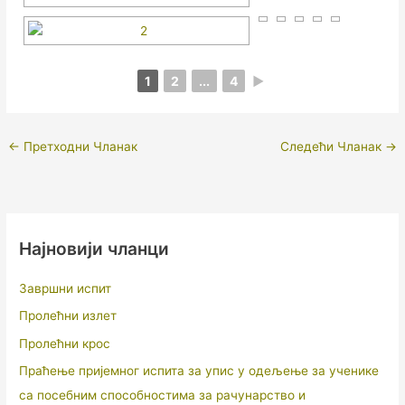
1
2
...
4
►
←
Претходни Чланак
Следећи Чланак
→
Најновији чланци
Завршни испит
Пролећни излет
Пролећни крос
Праћење пријемног испита за упис у одељење за ученике
са посебним способностима за рачунарство и