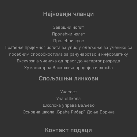
Најновији чланци
Завршни испит
Пролећни излет
Пролећни крос
Праћење пријемног испита за упис у одељење за ученике са
посебним способностима за рачунарство и информатику
Екскурзија ученика од првог до четвртог разреда
Хуманитарна Васкршња продајна изложба
Спољашњи линкови
Учасофт
Уча еШкола
Школска управа Ваљево
Основна школа „Браћа Рибар“, Доња Борина
Контакт подаци