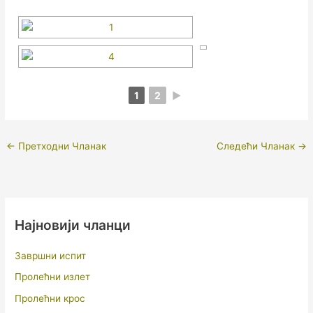
1
2
►
←
Претходни Чланак
Следећи Чланак
→
Најновији чланци
Завршни испит
Пролећни излет
Пролећни крос