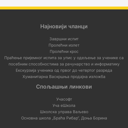
Најновији чланци
Завршни испит
Пролећни излет
Пролећни крос
Праћење пријемног испита за упис у одељење за ученике са
посебним способностима за рачунарство и информатику
Екскурзија ученика од првог до четвртог разреда
Хуманитарна Васкршња продајна изложба
Спољашњи линкови
Учасофт
Уча еШкола
Школска управа Ваљево
Основна школа „Браћа Рибар“, Доња Борина