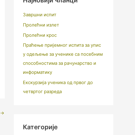
Најновији чланци
Завршни испит
Пролећни излет
Пролећни крос
Праћење пријемног испита за упис
у одељење за ученике са посебним
способностима за рачунарство и
информатику
Екскурзија ученика од првог до
четвртог разреда
→
Категорије