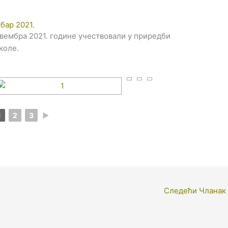
бар 2021.
вембра 2021. године учествовали у приредби
коле.
1
2
3
►
Следећи Чланак