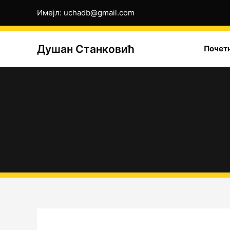
Пређи
Имејл: uchadb@gmail.com
на
садржај
Душан Станковић
Почет