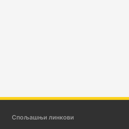
Спољашњи линкови