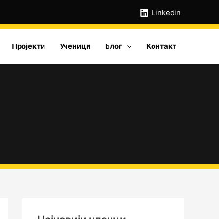
А
Linkedin
р
х
Пројекти
Ученици
Блог
Контакт
и
в
е