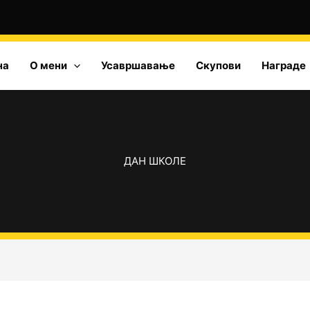
на
О мени
Усавршавање
Скупови
Награде
ДАН ШКОЛЕ