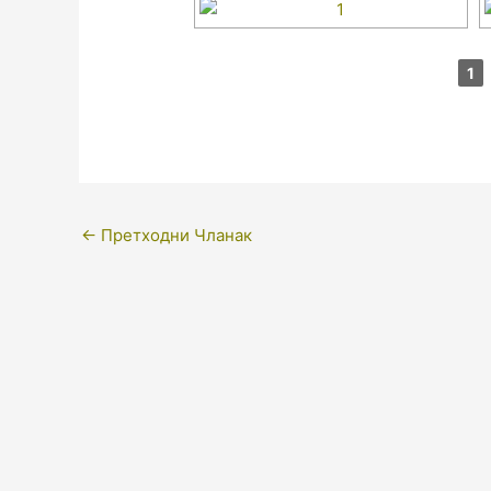
1
←
Претходни Чланак