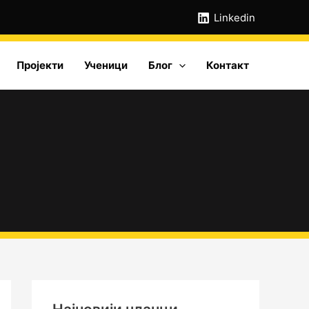
А
Linkedin
р
х
Пројекти
Ученици
Блог
Контакт
и
в
е