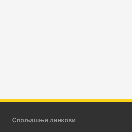
Спољашњи линкови