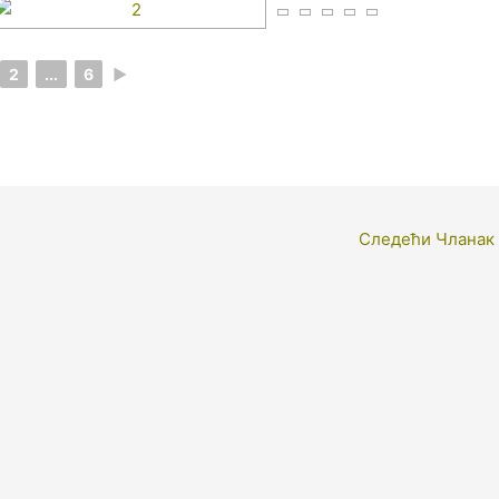
2
...
6
►
Следећи Чланак