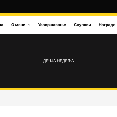
на
О мени
Усавршавање
Скупови
Награде
ДЕЧЈА НЕДЕЉА