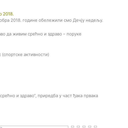
р 2018.
тобра 2018. године обележили смо Дечју недељу.
аво да живим срећно и здраво – поруке
ух (спортске активности)
 срећно и здраво“, приредба у част ђака првака