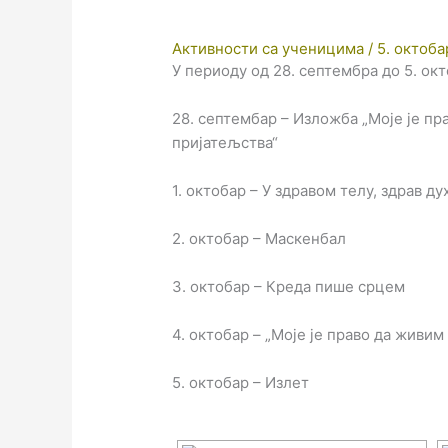
Активности са ученицима
/
5. октоба
У периоду од 28. септембра до 5. ок
28. септембар – Изложба „Моје је пр
пријатељства“
1. октобар – У здравом телу, здрав д
2. октобар – Маскенбал
3. октобар – Креда пише срцем
4. октобар – „Моје је право да живим
5. октобар – Излет