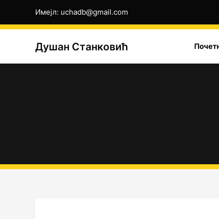
Пређи
Имејл: uchadb@gmail.com
на
садржај
Душан Станковић
Почет