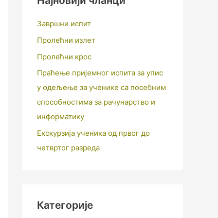
Најновији чланци
Завршни испит
Пролећни излет
Пролећни крос
Праћење пријемног испита за упис
у одељење за ученике са посебним
способностима за рачунарство и
информатику
Екскурзија ученика од првог до
четвртог разреда
Категорије