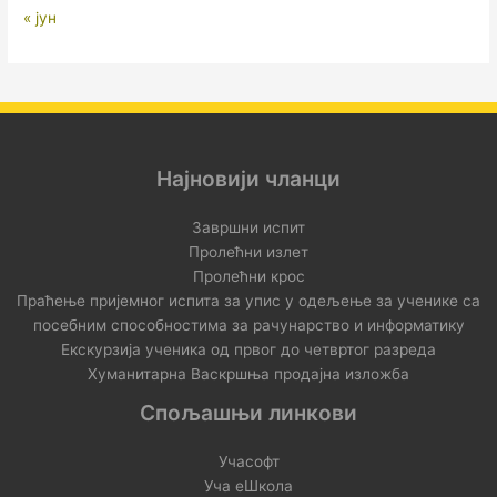
« јун
Најновији чланци
Завршни испит
Пролећни излет
Пролећни крос
Праћење пријемног испита за упис у одељење за ученике са
посебним способностима за рачунарство и информатику
Екскурзија ученика од првог до четвртог разреда
Хуманитарна Васкршња продајна изложба
Спољашњи линкови
Учасофт
Уча еШкола