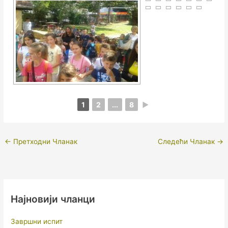
1
2
...
8
►
←
Претходни Чланак
Следећи Чланак
→
Најновији чланци
Завршни испит