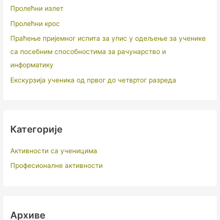
Пролећни излет
Пролећни крос
Праћење пријемног испита за упис у одељење за ученике
са посебним способностима за рачунарство и
информатику
Екскурзија ученика од првог до четвртог разреда
Категорије
Активности са ученицима
Професионалне активности
Архиве