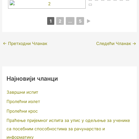
1
2
...
5
►
←
Претходни Чланак
Следећи Чланак
→
Најновији чланци
Завршни испит
Пролећни излет
Пролећни крос
Праћење пријемног испита за упис у одељење за ученике
са посебним способностима за рачунарство и
информатику