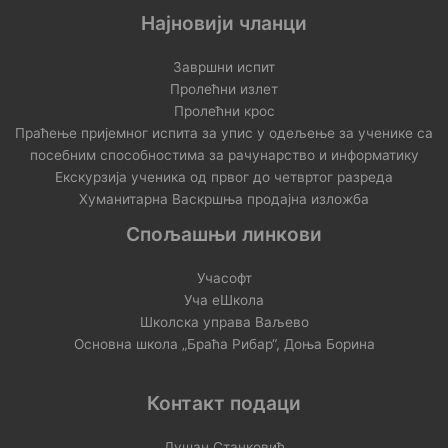
Најновији чланци
Завршни испит
Пролећни излет
Пролећни крос
Праћење пријемног испита за упис у одељење за ученике са
посебним способностима за рачунарство и информатику
Екскурзија ученика од првог до четвртог разреда
Хуманитарна Васкршња продајна изложба
Спољашњи линкови
Учасофт
Уча еШкола
Школска управа Ваљево
Основна школа „Браћа Рибар“, Доња Борина
Контакт подаци
Душан Станковић