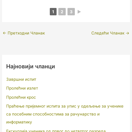
1
2
3
►
←
Претходни Чланак
Следећи Чланак
→
Најновији чланци
Завршни испит
Пролећни излет
Пролећни крос
Праћење пријемног испита за упис у одељење за ученике
са посебним способностима за рачунарство и
информатику
Екскурзија ученика од првог до четвртог разреда