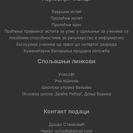
Завршни испит
Пролећни излет
Пролећни крос
Праћење пријемног испита за упис у одељење за ученике са
посебним способностима за рачунарство и информатику
Екскурзија ученика од првог до четвртог разреда
Хуманитарна Васкршња продајна изложба
Спољашњи линкови
Учасофт
Уча еШкола
Школска управа Ваљево
Основна школа „Браћа Рибар“, Доња Борина
Контакт подаци
Душан Станковић
Имејл: uchadb@gmail.com