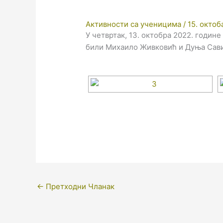
Активности са ученицима
/
15. октоб
У четвртак, 13. октобра 2022. годин
били Михаило Живковић и Дуња Сав
←
Претходни Чланак