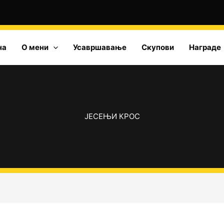
на
О мени
Усавршавање
Скупови
Награде
ЈЕСЕЊИ КРОС