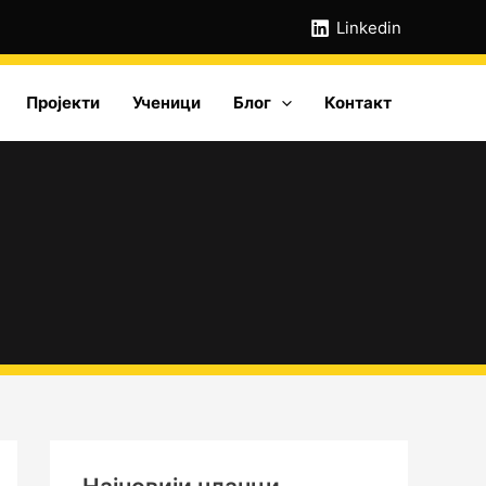
А
Linkedin
р
х
Пројекти
Ученици
Блог
Контакт
и
в
е