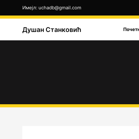
Пређи
Имејл: uchadb@gmail.com
на
садржај
Душан Станковић
Почет