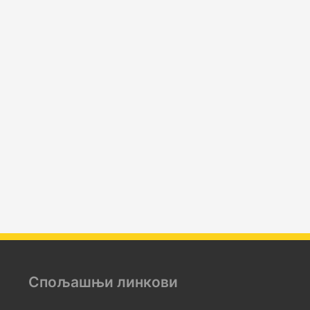
Спољашњи линкови