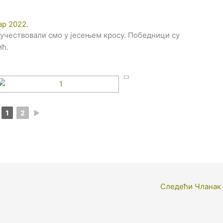
ар 2022.
е учествовали смо у јесењем кросу. Победници су
ић.
1
2
►
Следећи Чланак