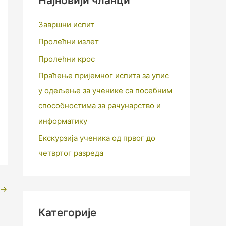
Најновији чланци
Завршни испит
Пролећни излет
Пролећни крос
Праћење пријемног испита за упис
у одељење за ученике са посебним
способностима за рачунарство и
информатику
Екскурзија ученика од првог до
четвртог разреда
→
Категорије