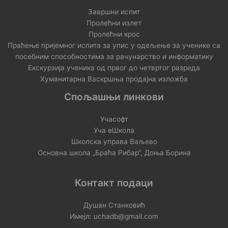
Завршни испит
Пролећни излет
Пролећни крос
Праћење пријемног испита за упис у одељење за ученике са
посебним способностима за рачунарство и информатику
Екскурзија ученика од првог до четвртог разреда
Хуманитарна Васкршња продајна изложба
Спољашњи линкови
Учасофт
Уча еШкола
Школска управа Ваљево
Основна школа „Браћа Рибар“, Доња Борина
Контакт подаци
Душан Станковић
Имејл: uchadb@gmail.com