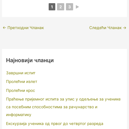
1
2
3
►
←
Претходни Чланак
Следећи Чланак
→
Најновији чланци
Завршни испит
Пролећни излет
Пролећни крос
Праћење пријемног испита за упис у одељење за ученике
са посебним способностима за рачунарство и
информатику
Екскурзија ученика од првог до четвртог разреда