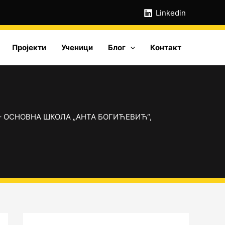
А
Linkedin
р
х
Пројекти
Ученици
Блог
Контакт
и
в
е
– ОСНОВНА ШКОЛА „АНТА БОГИЋЕВИЋ“,