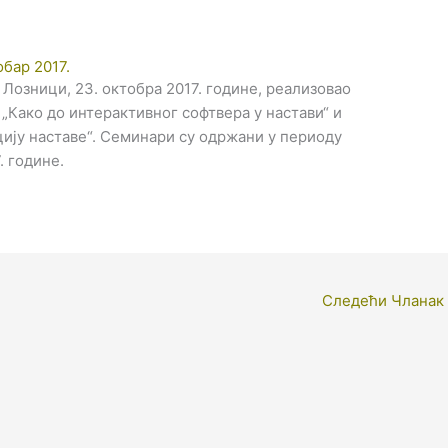
обар 2017.
 Лозници, 23. октобра 2017. године, реализоваo
„Како до интерактивног софтвера у настави“ и
цију наставе“. Семинари су одржани у периоду
. године.
Следећи Чланак