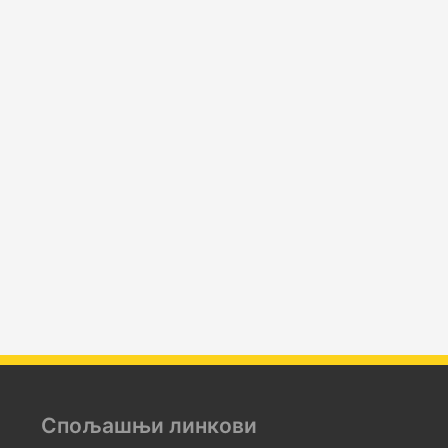
Спољашњи линкови