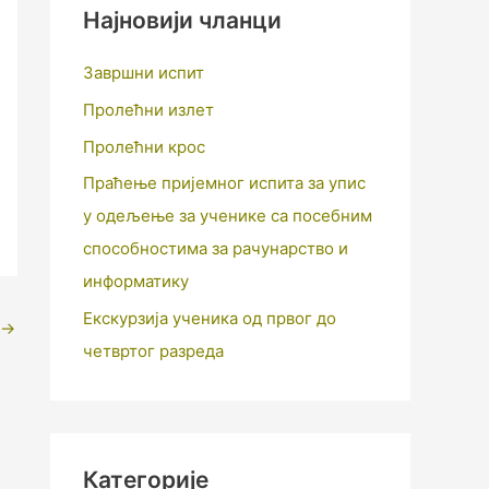
Најновији чланци
Завршни испит
Пролећни излет
Пролећни крос
Праћење пријемног испита за упис
у одељење за ученике са посебним
способностима за рачунарство и
информатику
Екскурзија ученика од првог до
→
четвртог разреда
Категорије