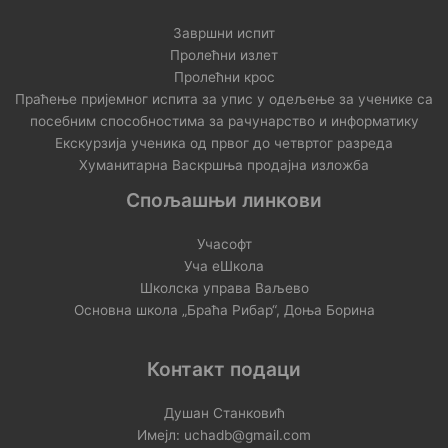
Завршни испит
Пролећни излет
Пролећни крос
Праћење пријемног испита за упис у одељење за ученике са
посебним способностима за рачунарство и информатику
Екскурзија ученика од првог до четвртог разреда
Хуманитарна Васкршња продајна изложба
Спољашњи линкови
Учасофт
Уча еШкола
Школска управа Ваљево
Основна школа „Браћа Рибар“, Доња Борина
Контакт подаци
Душан Станковић
Имејл: uchadb@gmail.com