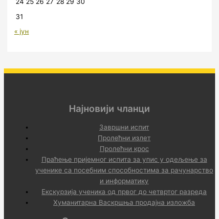
24
25
26
27
28
29
30
31
« јун
Најновији чланци
Завршни испит
Пролећни излет
Пролећни крос
Праћење пријемног испита за упис у одељење за
ученике са посебним способностима за рачунарство
и информатику
Екскурзија ученика од првог до четвртог разреда
Хуманитарна Васкршња продајна изложба