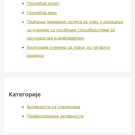
Пролећни излет
Пролећни крос
Праћење пријемног испита за упис у одељење
за ученике са посебним способностима за
рачунарство и информатику
Екскурзија ученика од првог до четвртог
разреда
Категорије
Активности са ученицима
Професионалне активности