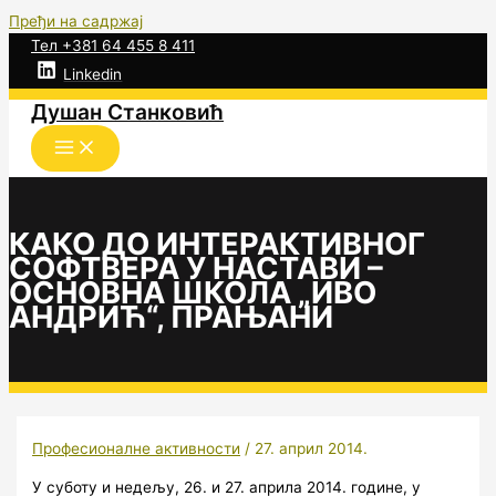
Пређи на садржај
Тел +381 64 455 8 411
Linkedin
Душан Станковић
КАКО ДО ИНТЕРАКТИВНОГ
СОФТВЕРА У НАСТАВИ –
ОСНОВНА ШКОЛА „ИВО
АНДРИЋ“, ПРАЊАНИ
Професионалне активности
/
27. април 2014.
У суботу и недељу, 26. и 27. априла 2014. године, у