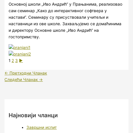
Основној школи „Иво Андрић“ у Прањанима, реализовао
сам семинар „Како до интерактивног софтвера у
настави“. Семинару су присуствовали учитељи и
наставници из ове школе. Захваљујемо се домаћинима
и директору Основне школе „Иво Андрић“ на
гостопримству.
1
2
3
►
←
Претходни Чланак
Следећи Чланак
→
Најновији чланци
Завршни испит