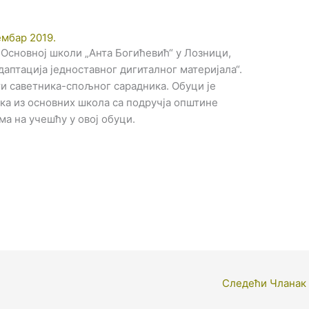
ембар 2019.
у Основној школи „Анта Богићевић“ у Лозници,
аптација једноставног дигиталног материјала“.
и саветника-спољног сарадника. Обуци је
ка из основних школа са подручја општине
а на учешћу у овој обуци.
Следећи Чланак