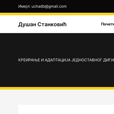
Пређи
Имејл: uchadb@gmail.com
на
садржај
Душан Станковић
Почет
КРЕИРАЊЕ И АДАПТАЦИЈА ЈЕДНОСТАВНОГ ДИГ