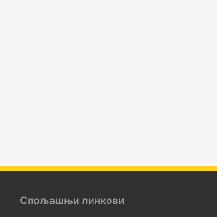
Спољашњи линкови