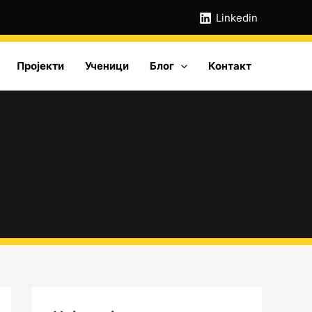
А
Linkedin
р
х
Пројекти
Ученици
Блог
Контакт
и
в
е