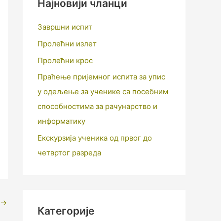
Најновији чланци
Завршни испит
Пролећни излет
Пролећни крос
Праћење пријемног испита за упис
у одељење за ученике са посебним
способностима за рачунарство и
информатику
Екскурзија ученика од првог до
четвртог разреда
→
Категорије