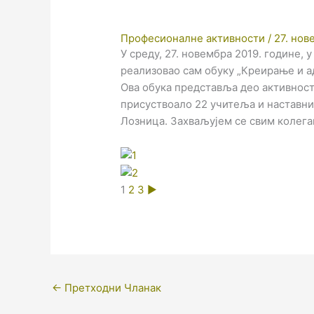
Професионалне активности
/
27. нов
У среду, 27. новембра 2019. године, 
реализовао сам обуку „Креирање и ад
Ова обука представља део активност
присуствоало 22 учитеља и наставни
Лозница. Захваљујем се свим колегам
1
2
3
►
←
Претходни Чланак