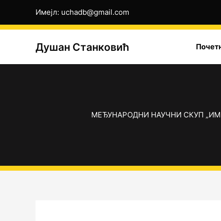
Пређи
Имејл: uchadb@gmail.com
на
садржај
Душан Станковић
Почет
МЕЂУНАРОДНИ НАУЧНИ СКУП „ИМ