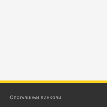
Спољашњи линкови