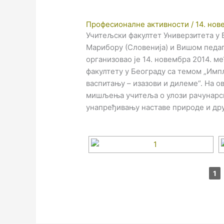
Професионалне активности
/
14. нов
Учитељски факултет Универзитета у 
Марибору (Словенија) и Вишом педа
организовао је 14. новембра 2014. 
факултету у Београду са темом „Имп
васпитању – изазови и дилеме“. На о
мишљења учитеља о улози рачунарск
унапређивању наставе природе и дру
1