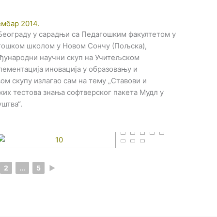
ембар 2014.
Београду у сарадњи са Педагошким факултетом у
гошком школом у Новом Сончу (Пољска),
међународни научни скуп на Учитељском
лементација иновација у образовању и
вом скупу излагао сам на тему „Ставови и
их тестова знања софтверског пакета Мудл у
штва“.
2
...
5
►