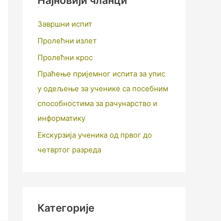
Најновији чланци
Завршни испит
Пролећни излет
Пролећни крос
Праћење пријемног испита за упис
у одељење за ученике са посебним
способностима за рачунарство и
информатику
Екскурзија ученика од првог до
четвртог разреда
Категорије