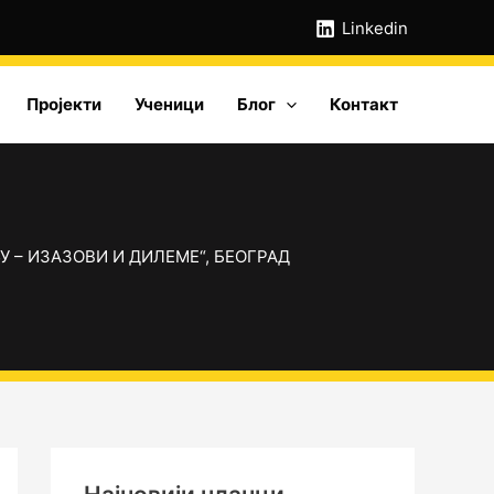
А
Linkedin
р
х
Пројекти
Ученици
Блог
Контакт
и
в
е
– ИЗАЗОВИ И ДИЛЕМЕ“, БЕОГРАД