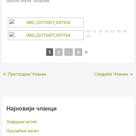
школе Мали Зворник.
1
2
...
5
►
←
Претходни Чланак
Следећи Чланак
→
Најновији чланци
Завршни испит
Пролећни излет