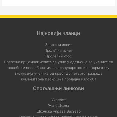
Најновији чланци
Завршни испит
Пролећни излет
Пролећни крос
Праћење пријемног испита за упис у одељење за ученике са
посебним способностима за рачунарство и информатику
Екскурзија ученика од првог до четвртог разреда
Хуманитарна Васкршња продајна изложба
Спољашњи линкови
Учасофт
Уча еШкола
Школска управа Ваљево
Основна школа „Браћа Рибар“, Доња Борина