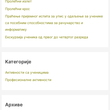
Пролећни излет
Пролећни крос
Праћење пријемног испита за упис у одељење за ученике
са посебним способностима за рачунарство и
информатику
Екскурзија ученика од првог до четвртог разреда
Категорије
Активности са ученицима
Професионалне активности
Архиве