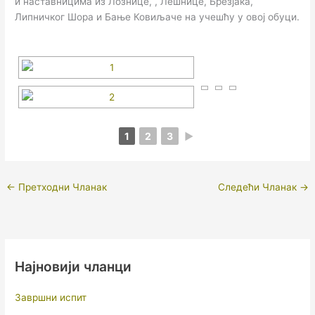
и наставницима из Лознице, , Лешнице, Брезјака,
Липничког Шора и Бање Ковиљаче на учешћу у овој обуци.
1
2
3
►
←
Претходни Чланак
Следећи Чланак
→
Најновији чланци
Завршни испит