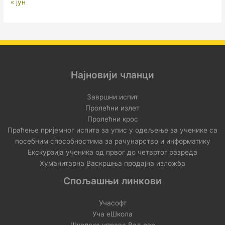
« јун
Најновији чланци
Завршни испит
Пролећни излет
Пролећни крос
Праћење пријемног испита за упис у одељење за ученике са
посебним способностима за рачунарство и информатику
Екскурзија ученика од првог до четвртог разреда
Хуманитарна Васкршња продајна изложба
Спољашњи линкови
Учасофт
Уча еШкола
Школска управа Ваљево