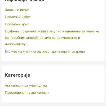
Завршни испит
Пролећни излет
Пролећни крос
Праћење пријемног испита за упис у одељење за ученике
са посебним способностима за рачунарство и
информатику
Екскурзија ученика од првог до четвртог разреда
Категорије
Активности са ученицима
Професионалне активности