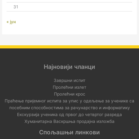
31
« јун
Најновији чланци
Завршни испит
Пролећни излет
Пролећни крос
Праћење пријемног испита за упис у одељење за ученике са
посебним способностима за рачунарство и информатику
Екскурзија ученика од првог до четвртог разреда
Хуманитарна Васкршња продајна изложба
Спољашњи линкови