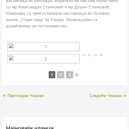
васпитања из Београда. Водитељски пар ове обуке били
су мр Александра Станковић и мр Душан Станковић.
Семинару су присуствовали наставници из Основне
школе „Стари град“ из Ужица. Захваљујемо се
домаћинима на гостопримству.
1
2
3
►
←
Претходни Чланак
Следећи Чланак
→
Најновији чланци