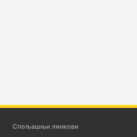
Спољашњи линкови