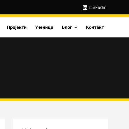
А
Linkedin
р
х
Пројекти
Ученици
Блог
Контакт
и
в
е