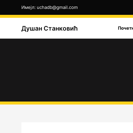
Пређи
Имејл: uchadb@gmail.com
на
садржај
Душан Станковић
Почет