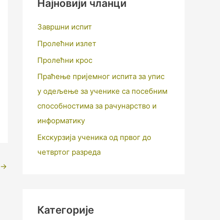
Најновији чланци
Завршни испит
Пролећни излет
Пролећни крос
Праћење пријемног испита за упис
у одељење за ученике са посебним
способностима за рачунарство и
информатику
Екскурзија ученика од првог до
четвртог разреда
→
Категорије