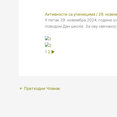
Активности са ученицима
/
29. нове
У петак 29. новембра 2024. године у
поводом Дан школе. За ову свечано
1
2
►
←
Претходни Чланак