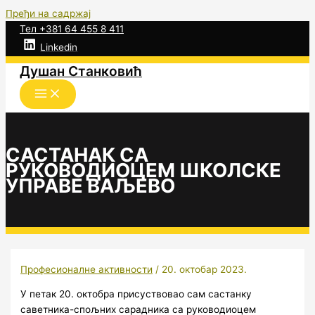
Пређи на садржај
Тел +381 64 455 8 411
Linkedin
Душан Станковић
САСТАНАК СА
РУКОВОДИОЦЕМ ШКОЛСКЕ
УПРАВЕ ВАЉЕВО
Професионалне активности
/
20. октобар 2023.
У петак 20. октобра присуствовао сам састанку
саветника-спољних сарадника са руководиоцем