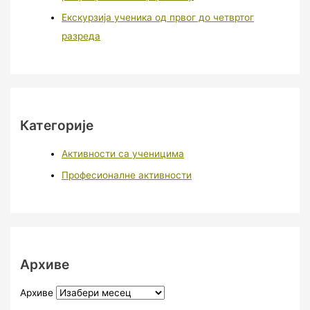
Екскурзија ученика од првог до четвртог
разреда
Категорије
Активности са ученицима
Професионалне активности
Архиве
Архиве