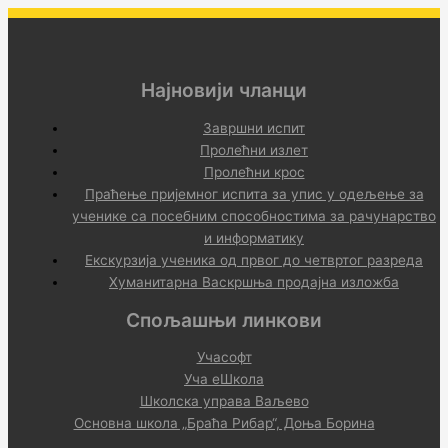
Најновији чланци
Завршни испит
Пролећни излет
Пролећни крос
Праћење пријемног испита за упис у одељење за
ученике са посебним способностима за рачунарство
и информатику
Екскурзија ученика од првог до четвртог разреда
Хуманитарна Васкршња продајна изложба
Спољашњи линкови
Учасофт
Уча еШкола
Школска управа Ваљево
Основна школа „Браћа Рибар“, Доња Борина