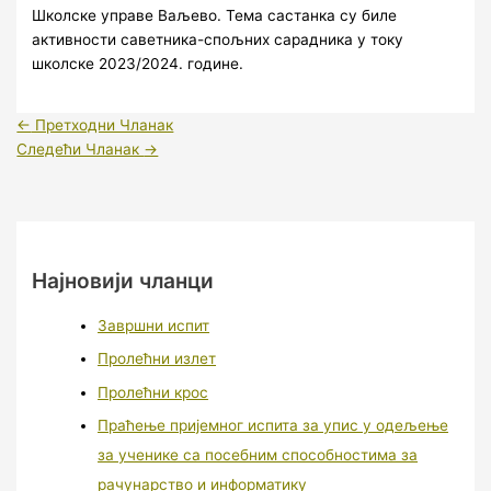
Школске управе Ваљево. Тема састанка су биле
активности саветника-спољних сарадника у току
школске 2023/2024. године.
←
Претходни Чланак
Следећи Чланак
→
Најновији чланци
Завршни испит
Пролећни излет
Пролећни крос
Праћење пријемног испита за упис у одељење
за ученике са посебним способностима за
рачунарство и информатику