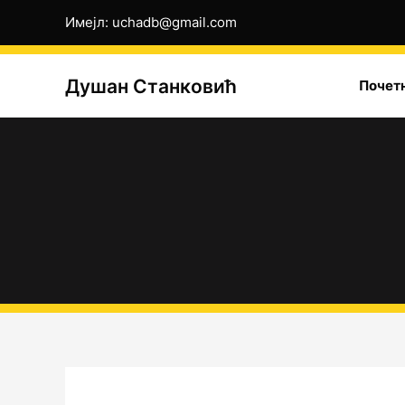
Пређи
Имејл: uchadb@gmail.com
на
садржај
Душан Станковић
Почет