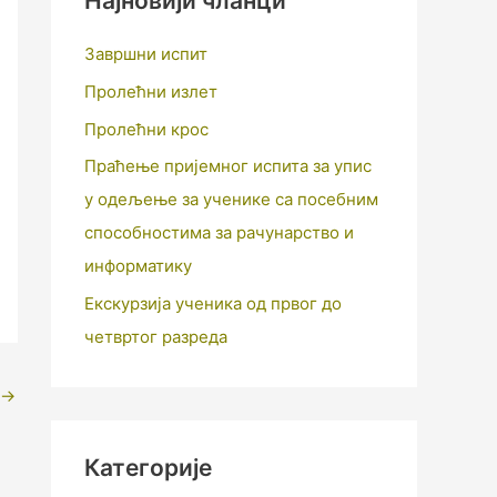
Најновији чланци
Завршни испит
Пролећни излет
Пролећни крос
Праћење пријемног испита за упис
у одељење за ученике са посебним
способностима за рачунарство и
информатику
Екскурзија ученика од првог до
четвртог разреда
→
Категорије