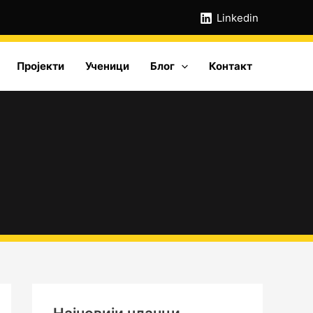
А
Linkedin
р
х
Пројекти
Ученици
Блог
Контакт
и
в
е