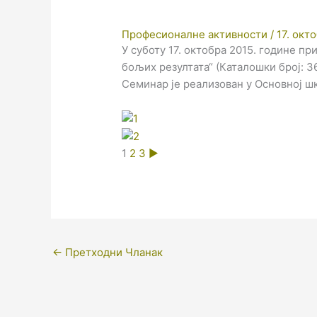
Професионалне активности
/
17. окт
У суботу 17. октобра 2015. године 
бољих резултата“ (Каталошки број: 3
Семинар је реализован у Основној ш
1
2
3
►
←
Претходни Чланак