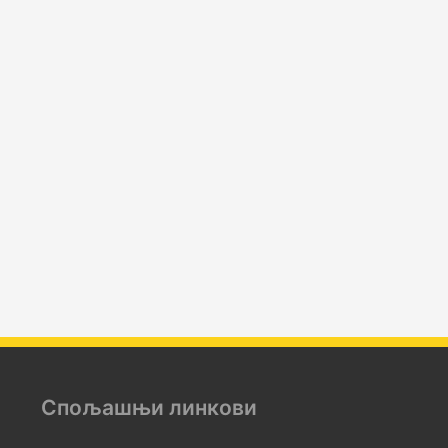
Спољашњи линкови