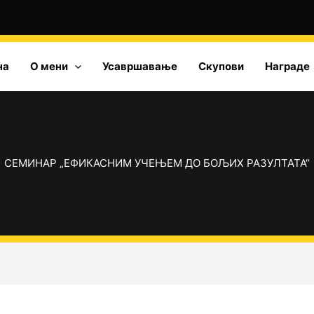
на
О мени
Усавршавање
Скупови
Награде
СЕМИНАР „ЕФИКАСНИМ УЧЕЊЕМ ДО БОЉИХ РАЗУЛТАТА“