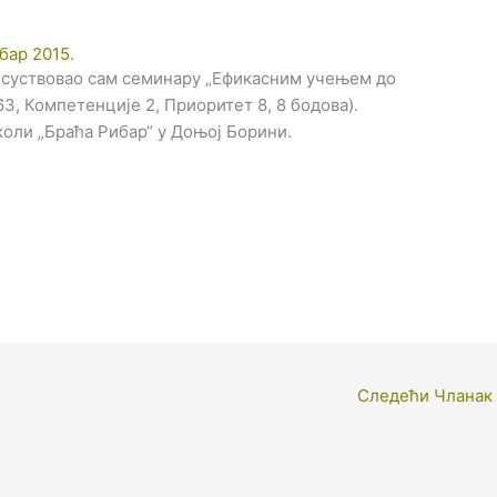
обар 2015.
присуствовао сам семинару „Ефикасним учењем до
63, Компетенције 2, Приоритет 8, 8 бодова).
коли „Браћа Рибар“ у Доњој Борини.
Следећи Чланак