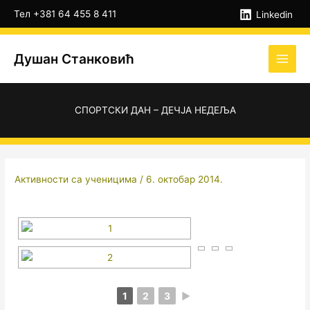
Пређи
А
Тел +381 64 455 8 411
Linkedin
на
р
садржај
х
Душан Станковић
и
в
е
СПОРТСКИ ДАН – ДЕЧЈА НЕДЕЉА
Активности са ученицима
/
6. октобар 2014.
1
2
3
►