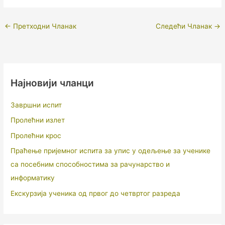
←
Претходни Чланак
Следећи Чланак
→
Најновији чланци
Завршни испит
Пролећни излет
Пролећни крос
Праћење пријемног испита за упис у одељење за ученике
са посебним способностима за рачунарство и
информатику
Екскурзија ученика од првог до четвртог разреда