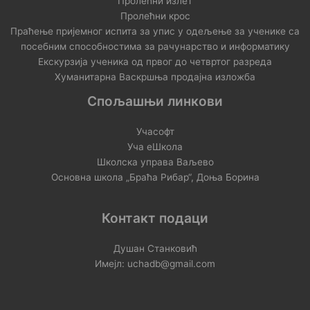
Пролећни излет
Пролећни крос
Праћење пријемног испита за упис у одељење за ученике са
посебним способностима за рачунарство и информатику
Екскурзија ученика од првог до четвртог разреда
Хуманитарна Васкршња продајна изложба
Спољашњи линкови
Учасофт
Уча еШкола
Школска управа Ваљево
Основна школа „Браћа Рибар“, Доња Борина
Контакт подаци
Душан Станковић
Имејл: uchadb@gmail.com