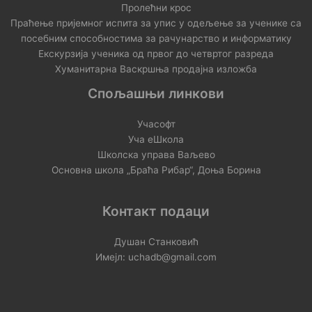
Пролећни крос
Праћење пријемног испита за упис у одељење за ученике са
посебним способностима за рачунарство и информатику
Екскурзија ученика од првог до четвртог разреда
Хуманитарна Васкршња продајна изложба
Спољашњи линкови
Учасофт
Уча еШкола
Школска управа Ваљево
Основна школа „Браћа Рибар“, Доња Борина
Контакт подаци
Душан Станковић
Имејл: uchadb@gmail.com