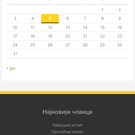
1
2
3
4
5
6
7
8
9
10
11
12
13
14
15
16
17
18
19
20
21
22
23
24
25
26
27
28
29
30
31
« јун
Најновији чланци
Завршни испит
Пролећни излет