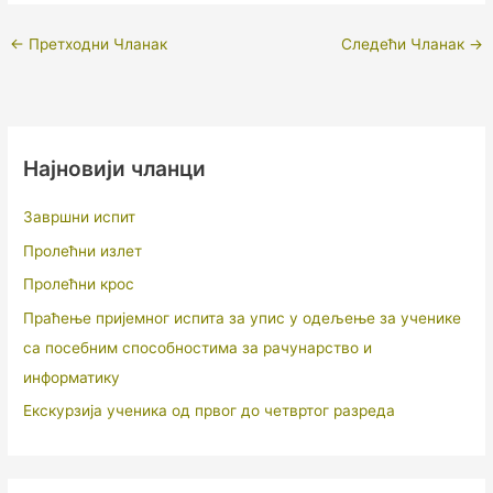
←
Претходни Чланак
Следећи Чланак
→
Најновији чланци
Завршни испит
Пролећни излет
Пролећни крос
Праћење пријемног испита за упис у одељење за ученике
са посебним способностима за рачунарство и
информатику
Екскурзија ученика од првог до четвртог разреда