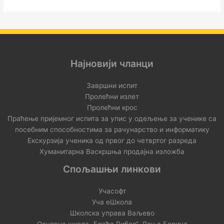
Најновији чланци
Завршни испит
Пролећни излет
Пролећни крос
Праћење пријемног испита за упис у одељење за ученике са
посебним способностима за рачунарство и информатику
Екскурзија ученика од првог до четвртог разреда
Хуманитарна Васкршња продајна изложба
Спољашњи линкови
Учасофт
Уча еШкола
Школска управа Ваљево
Основна школа „Браћа Рибар“, Доња Борина