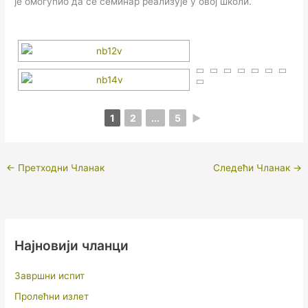
је омогућио да се семинар реализује у овој школи.
1
2
...
5
►
←
Претходни Чланак
Следећи Чланак
→
Најновији чланци
Завршни испит
Пролећни излет