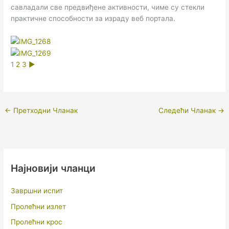
савладали све предвиђене активности, чиме су стекли
практичне способности за израду веб портала.
1
2
3
►
←
Претходни Чланак
Следећи Чланак
→
Најновији чланци
Завршни испит
Пролећни излет
Пролећни крос