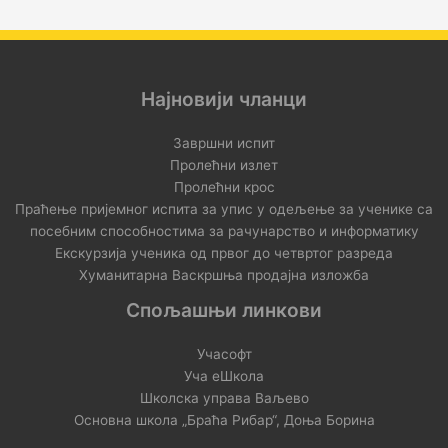
Најновији чланци
Завршни испит
Пролећни излет
Пролећни крос
Праћење пријемног испита за упис у одељење за ученике са
посебним способностима за рачунарство и информатику
Екскурзија ученика од првог до четвртог разреда
Хуманитарна Васкршња продајна изложба
Спољашњи линкови
Учасофт
Уча еШкола
Школска управа Ваљево
Основна школа „Браћа Рибар“, Доња Борина