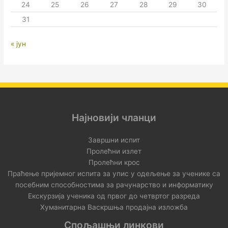
24
25
26
27
28
29
30
31
« јун
Најновији чланци
Завршни испит
Пролећни излет
Пролећни крос
Праћење пријемног испита за упис у одељење за ученике са
посебним способностима за рачунарство и информатику
Екскурзија ученика од првог до четвртог разреда
Хуманитарна Васкршња продајна изложба
Спољашњи линкови