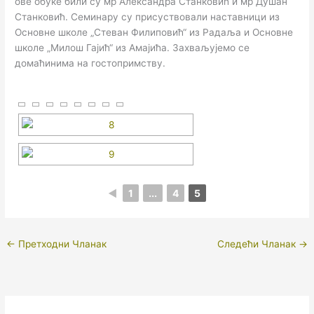
ове обуке били су мр Александра Станковић и мр Душан
Станковић. Семинару су присуствовали наставници из
Основне школе „Стеван Филиповић“ из Радаља и Основне
школе „Милош Гајић“ из Амајића. Захваљујемо се
домаћинима на гостопримству.
◄
1
...
4
5
←
Претходни Чланак
Следећи Чланак
→