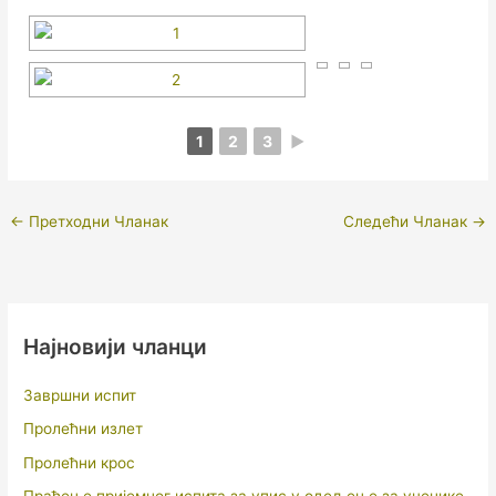
1
2
3
►
←
Претходни Чланак
Следећи Чланак
→
Најновији чланци
Завршни испит
Пролећни излет
Пролећни крос