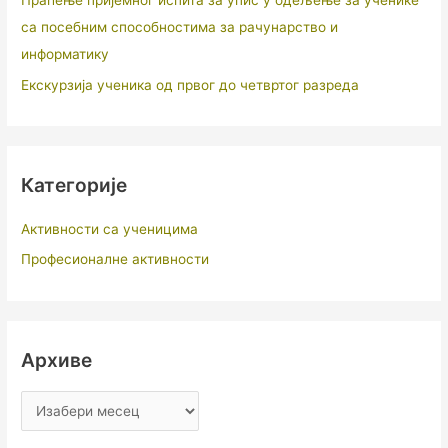
Праћење пријемног испита за упис у одељење за ученике
са посебним способностима за рачунарство и
информатику
Екскурзија ученика од првог до четвртог разреда
Категорије
Активности са ученицима
Професионалне активности
Архиве