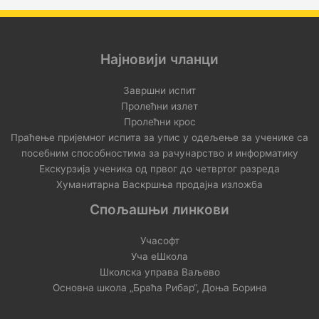
Најновији чланци
Завршни испит
Пролећни излет
Пролећни крос
Праћење пријемног испита за упис у одељење за ученике са
посебним способностима за рачунарство и информатику
Екскурзија ученика од првог до четвртог разреда
Хуманитарна Васкршња продајна изложба
Спољашњи линкови
Учасофт
Уча еШкола
Школска управа Ваљево
Основна школа „Браћа Рибар“, Доња Борина