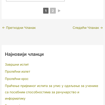
1
2
►
←
Претходни Чланак
Следећи Чланак
→
Најновији чланци
Завршни испит
Пролећни излет
Пролећни крос
Праћење пријемног испита за упис у одељење за ученике
са посебним способностима за рачунарство и
информатику