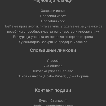
Најновији чланци
Завршни испит
Пролећни излет
Пролећни крос
Праћење пријемног испита за упис у одељење за ученике са
посебним способностима за рачунарство и информатику
Екскурзија ученика од првог до четвртог разреда
Хуманитарна Васкршња продајна изложба
Спољашњи линкови
Учасофт
Уча еШкола
Школска управа Ваљево
Основна школа „Браћа Рибар“, Доња Борина
Контакт подаци
Душан Станковић
Имејл: uchadb@gmail.com